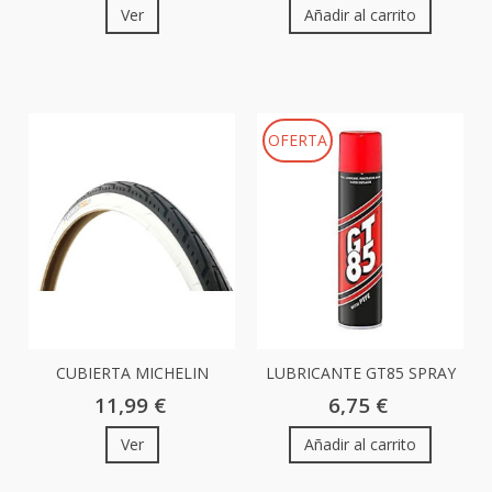
Ver
Añadir al carrito
OFERTA
CUBIERTA MICHELIN
LUBRICANTE GT85 SPRAY
DIABOLO 500A...
TEFLON 400ML
11,99 €
6,75 €
Ver
Añadir al carrito