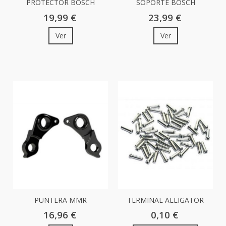
PROTECTOR BOSCH
SOPORTE BOSCH
MOTOR CUBE...
DISPLAY AL...
19,99 €
23,99 €
Ver
Ver
PUNTERA MMR
TERMINAL ALLIGATOR
RAKISH/SL MY...
CABLE CAMBIO...
16,96 €
0,10 €