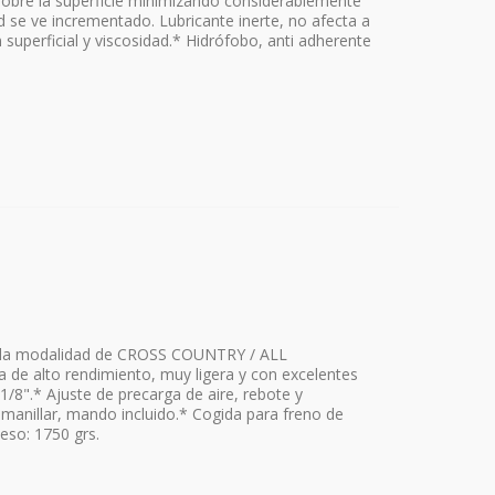
 sobre la superficie minimizando considerablemente
idad se ve incrementado. Lubricante inerte, no afecta a
 superficial y viscosidad.* Hidrófobo, anti adherente
a la modalidad de CROSS COUNTRY / ALL
de alto rendimiento, muy ligera y con excelentes
1/8".* Ajuste de precarga de aire, rebote y
anillar, mando incluido.* Cogida para freno de
eso: 1750 grs.