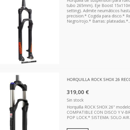
Horquilla de suspensión para rue
tubo 265mm). Eje Boost 15x110mm
setting). Admite neumáticos hast
precision.* Cogida para disco.* 
Negro/rojo.* Barras: plateadas.*..
HORQUILLA ROCK SHOX 26 RECO
319,00 €
Sin stock
Horquilla ROCK SHOX 26" model
COMPATIBLE CON DISCO Y V-B
POP LOCK.* SISTEMA: SOLO AIR.