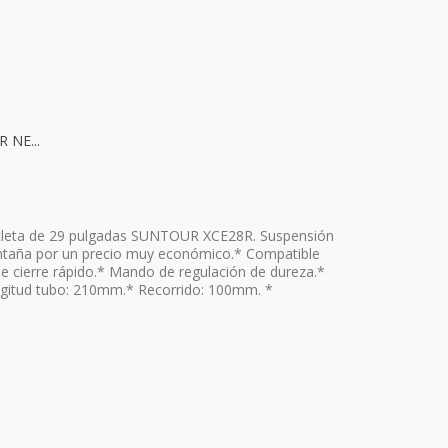
 NE...
cicleta de 29 pulgadas SUNTOUR XCE28R. Suspensión
ontaña por un precio muy económico.* Compatible
de cierre rápido.* Mando de regulación de dureza.*
itud tubo: 210mm.* Recorrido: 100mm. *