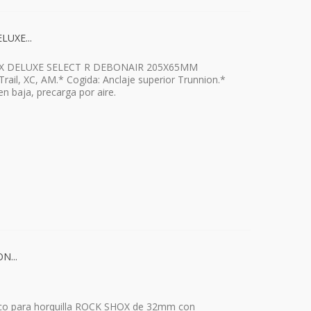
UXE...
HOX DELUXE SELECT R DEBONAIR 205X65MM
ail, XC, AM.* Cogida: Anclaje superior Trunnion.*
en baja, precarga por aire.
N...
ásico para horquilla ROCK SHOX de 32mm con