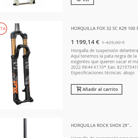
HORQUILLA FOX 32 SC K29 100 FI
TA
1 199,14 €
1 425,00 €
Horquilla de suspensión delante
Aquí tenemos la pata negra de la
exigentes que quieren sacar el m
2022 RK44 K110* Ean: 821973419
Especificaciones técnicas: abajo
Añadir al carrito
HORQUILLA ROCK SHOX 29"...