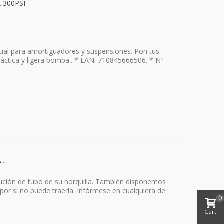
 300PSI
l para amortiguadores y suspensiones. Pon tus
áctica y ligera bomba.. * EAN: 710845666506. * Nº
..
ución de tubo de su horquilla. También disponemos
 por si no puede traerla. Infórmese en cualquiera de
0
Cart