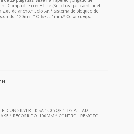
da de 29 pulgadas. Sistema Tapered (longitud de
. Compatible con E-bike (Sólo hay que cambiar el
a 2,80 de ancho.* Solo Air.* Sistema de bloqueo de
Recorrido: 120mm.* Offset 51mm.* Color cuerpo:
.
N...
o RECON SILVER TK SA 100 9QR 1 1/8 AHEAD
RAKE.* RECORRIDO: 100MM.* CONTROL REMOTO: