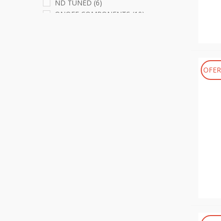
ND TUNED
(6)
ONOFF COMPONENTS
(10)
ROCK SHOX
(21)
SKF
(3)
SR SUNTOUR
(1)
SRAM
(1)
OFER
SUNTOUR
(5)
X-SAUCE
(1)