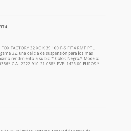
T4...
ra FOX FACTORY 32 XC K 39 100 F-S FIT4 RMT PTL.
 gama 32, una delicia de suspensión para los más
áximo rendimiento a su bici.* Color: Negro.* Modelo:
336* C.A.: 2222-910-21-038* PVP: 1425,00 EUROS.*