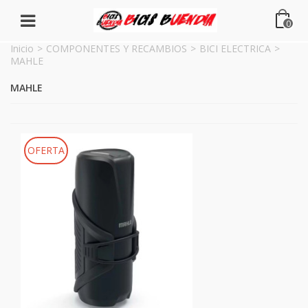
0
Inicio
>
COMPONENTES Y RECAMBIOS
>
BICI ELECTRICA
>
MAHLE
MAHLE
OFERTA