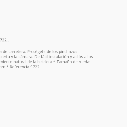
22...
a de carretera. Protégete de los pinchazos
erta y la cámara. De fácil instalación y adiós a los
miento natural de la bicicleta.* Tamaño de rueda:
9mm.* Referencia 9722.