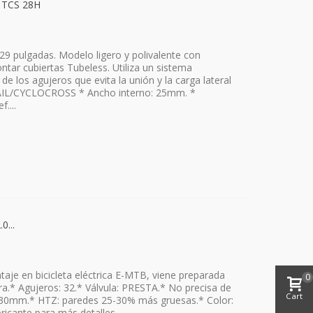
 TCS 28H
29 pulgadas. Modelo ligero y polivalente con
tar cubiertas Tubeless. Utiliza un sistema
e los agujeros que evita la unión y la carga lateral
RAIL/CYCLOCROSS * Ancho interno: 25mm. *
....
...
taje en bicicleta eléctrica E-MTB, viene preparada
0
.* Agujeros: 32.* Válvula: PRESTA.* No precisa de
Cart
nta 30mm.* HTZ: paredes 25-30% más gruesas.* Color:
bricante para más detalles