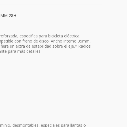
35MM 28H
orzada, específica para bicicleta eléctrica.
mpatible con freno de disco. Ancho interno 35mm,
re un extra de estabilidad sobre el eje.* Radios:
cante para más detalles
uminio, desmontables, especiales para llantas o