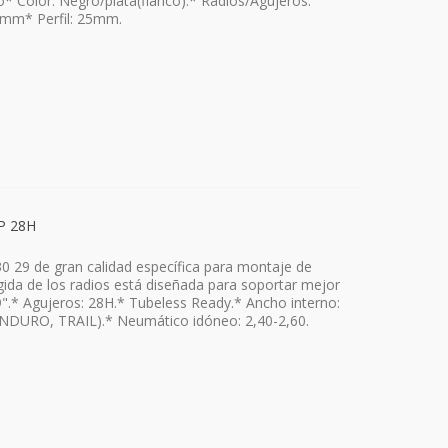
io* Color: Negro/plata(flanco).* Radios/Agujeros:
25mm* Perfil: 25mm.
P 28H
 29 de gran calidad específica para montaje de
cogida de los radios está diseñada para soportar mejor
9".* Agujeros: 28H.* Tubeless Ready.* Ancho interno:
NDURO, TRAIL).* Neumático idóneo: 2,40-2,60.