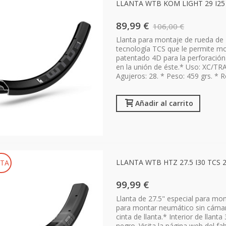
LLANTA WTB KOM LIGHT 29 I25
89,99 €
106,00 €
Llanta para montaje de rueda de 
tecnología TCS que le permite mon
patentado 4D para la perforación d
en la unión de éste.* Uso: XC/T
Agujeros: 28. * Peso: 459 grs. * Ref
Añadir al carrito
LLANTA WTB HTZ 27.5 I30 TCS 2.0
TA
99,99 €
Llanta de 27.5" especial para mon
para montar neumático sin cámara
cinta de llanta.* Interior de lla
negro. Visita la página web del fa