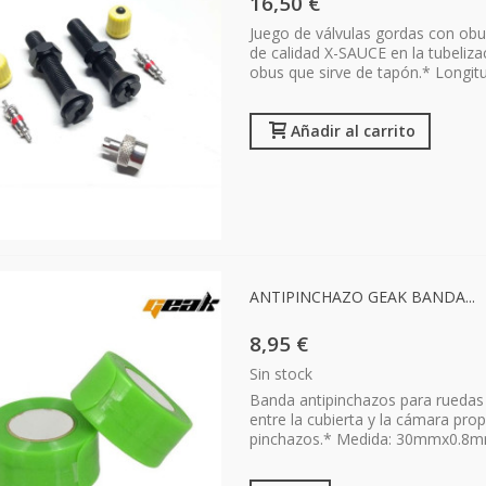
16,50 €
Juego de válvulas gordas con obus
de calidad X-SAUCE en la tubeliz
obus que sirve de tapón.* Longit
Añadir al carrito
ANTIPINCHAZO GEAK BANDA...
8,95 €
Sin stock
Banda antipinchazos para ruedas 
entre la cubierta y la cámara pro
pinchazos.* Medida: 30mmx0.8mm