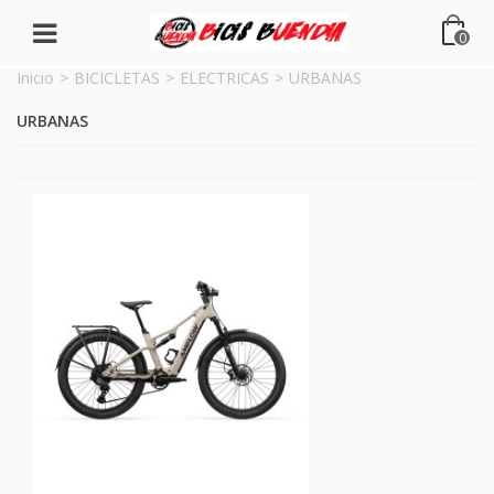
0
Inicio
>
BICICLETAS
>
ELECTRICAS
>
URBANAS
URBANAS