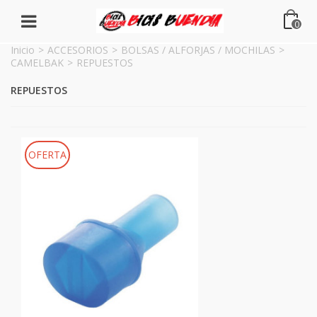
0
Inicio
>
ACCESORIOS
>
BOLSAS / ALFORJAS / MOCHILAS
>
CAMELBAK
>
REPUESTOS
REPUESTOS
OFERTA