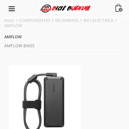
0
Inicio
>
COMPONENTES Y RECAMBIOS
>
BICI ELECTRICA
>
AMFLOW
AMFLOW
AMFLOW BIKES