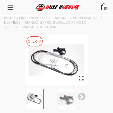
0
Inicio
>
COMPONENTES Y RECAMBIOS
>
SUSPENSIONES
>
DESPIECE
>
MANDO BKPRO BLOQUEO REMOTO
SUSPENSION/AMORTIGUADOR
OFERTA