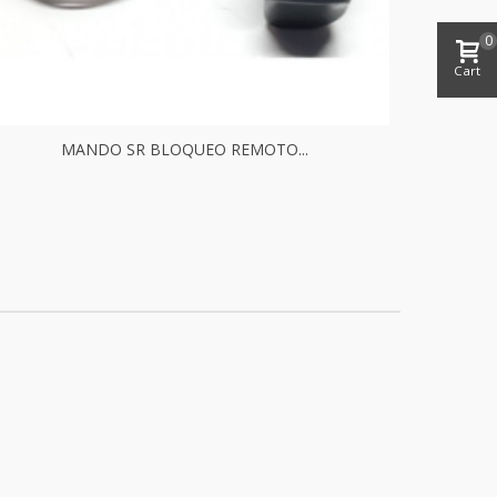
0
Cart
MANDO SR BLOQUEO REMOTO...
TORN