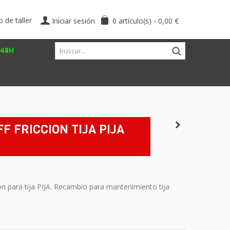
o de taller
Iniciar sesión
0
artículo(s)
-
0,00 €
/48H
F FRICCION TIJA PIJA
ón para tija PIJA. Recambio para mantenimiento tija