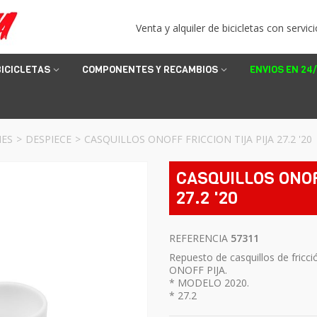
Venta y alquiler de bicicletas con servici
BICICLETAS
COMPONENTES Y RECAMBIOS
ENVIOS EN 24
NES
>
DESPIECE
>
CASQUILLOS ONOFF FRICCION TIJA PIJA 27.2 '20
CASQUILLOS ONOF
27.2 '20
REFERENCIA
57311
Repuesto de casquillos de fricci
ONOFF PIJA.
* MODELO 2020.
* 27.2