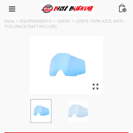
0
Inicio
>
EQUIPAMIENTO
>
GAFAS
>
LENTE 100% AZUL ANTI-
FOG (RACECRAFT/ACCURI)