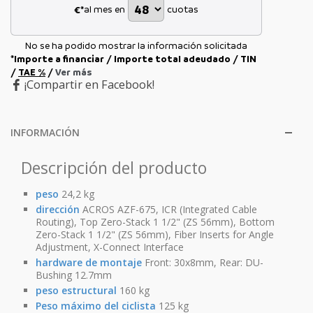
al mes en
cuotas
€*
No se ha podido mostrar la información solicitada
*Importe a financiar
/
Importe total adeudado
/
TIN
/
TAE
%
/
Ver más
¡Compartir en Facebook!
INFORMACIÓN
Descripción del producto
peso
24,2 kg
dirección
ACROS AZF-675, ICR (Integrated Cable
Routing), Top Zero-Stack 1 1/2" (ZS 56mm), Bottom
Zero-Stack 1 1/2" (ZS 56mm), Fiber Inserts for Angle
Adjustment, X-Connect Interface
hardware de montaje
Front: 30x8mm, Rear: DU-
Bushing 12.7mm
peso estructural
160 kg
Peso máximo del ciclista
125 kg