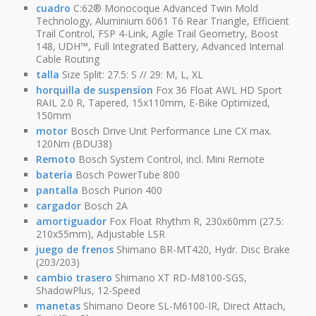
cuadro
C:62® Monocoque Advanced Twin Mold
Technology, Aluminium 6061 T6 Rear Triangle, Efficient
Trail Control, FSP 4-Link, Agile Trail Geometry, Boost
148, UDH™, Full Integrated Battery, Advanced Internal
Cable Routing
talla
Size Split: 27.5: S // 29: M, L, XL
horquilla de suspensíon
Fox 36 Float AWL HD Sport
RAIL 2.0 R, Tapered, 15x110mm, E-Bike Optimized,
150mm
motor
Bosch Drive Unit Performance Line CX max.
120Nm (BDU38)
Remoto
Bosch System Control, incl. Mini Remote
batería
Bosch PowerTube 800
pantalla
Bosch Purion 400
cargador
Bosch 2A
amortiguador
Fox Float Rhythm R, 230x60mm (27.5:
210x55mm), Adjustable LSR
juego de frenos
Shimano BR-MT420, Hydr. Disc Brake
(203/203)
cambio trasero
Shimano XT RD-M8100-SGS,
ShadowPlus, 12-Speed
manetas
Shimano Deore SL-M6100-IR, Direct Attach,