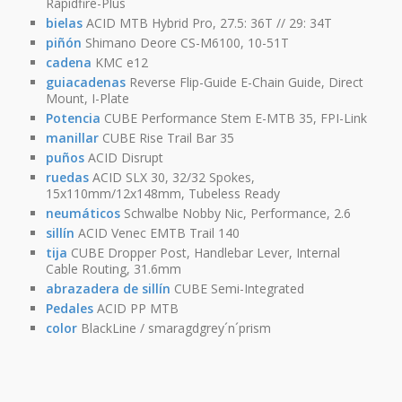
Rapidfire-Plus
bielas
ACID MTB Hybrid Pro, 27.5: 36T // 29: 34T
piñón
Shimano Deore CS-M6100, 10-51T
cadena
KMC e12
guiacadenas
Reverse Flip-Guide E-Chain Guide, Direct
Mount, I-Plate
Potencia
CUBE Performance Stem E-MTB 35, FPI-Link
manillar
CUBE Rise Trail Bar 35
puños
ACID Disrupt
ruedas
ACID SLX 30, 32/32 Spokes,
15x110mm/12x148mm, Tubeless Ready
neumáticos
Schwalbe Nobby Nic, Performance, 2.6
sillín
ACID Venec EMTB Trail 140
tija
CUBE Dropper Post, Handlebar Lever, Internal
Cable Routing, 31.6mm
abrazadera de sillín
CUBE Semi-Integrated
Pedales
ACID PP MTB
color
BlackLine / smaragdgrey´n´prism