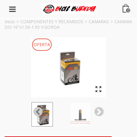
0
Inicio
>
COMPONENTES Y RECAMBIOS
>
CAMARAS
>
CAMARA
DSI 16"x1.50-1.95 V.GORDA
OFERTA