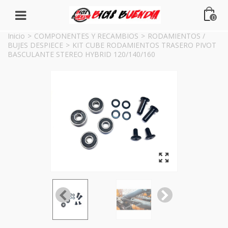
0
Inicio
>
COMPONENTES Y RECAMBIOS
>
RODAMIENTOS /
BUJES DESPIECE
>
KIT CUBE RODAMIENTOS TRASERO PIVOT
BASCULANTE STEREO HYBRID 120/140/160