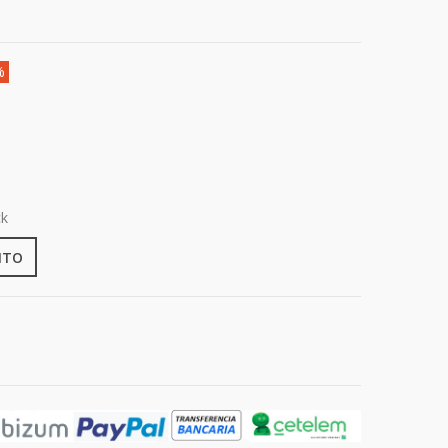
%
ck
ITO