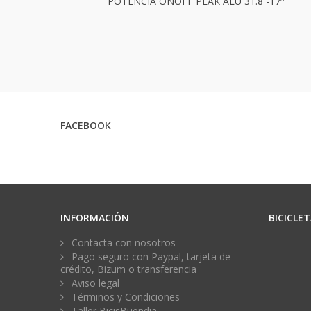
POTENCIA ONOFF PEAK ALU 31.8 -17º
FACEBOOK
INFORMACIÓN
BICICLE
Contacta con nosotros
Pago seguro con Paypal, tarjeta de
crédito, Bizum o transferencia
Aviso legal
Términos y Condiciones
Taller BicisBuendia