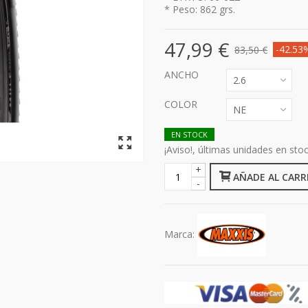
* Peso: 862 grs.
47,99 €
-42.53
83,50 €
ANCHO
2.6
COLOR
NE
EN STOCK
¡Aviso!, últimas unidades en sto
+
AÑADE AL CARR
-
Marca: