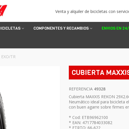
Venta y alquiler de bicicletas con servici
BICICLETAS
COMPONENTES Y RECAMBIOS
ENVIOS EN 24
 EXO/TR
CUBIERTA MAXXIS
REFERENCIA
49328
Cubierta MAXXIS REKON 29X2.60 
Neumático ideal para bicicleta e
con buen agarre sobre firmes en
* Cod: ETB96962100
* EAN: 4717784033082
* ETRTO: 66-622