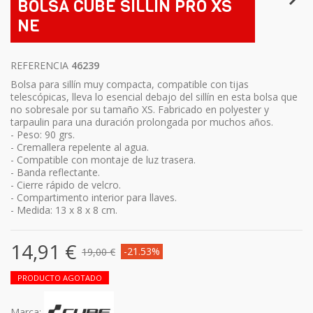
BOLSA CUBE SILLIN PRO XS
NE
REFERENCIA
46239
Bolsa para sillín muy compacta, compatible con tijas
telescópicas, lleva lo esencial debajo del sillín en esta bolsa que
no sobresale por su tamaño XS. Fabricado en polyester y
tarpaulin para una duración prolongada por muchos años.
- Peso: 90 grs.
- Cremallera repelente al agua.
- Compatible con montaje de luz trasera.
- Banda reflectante.
- Cierre rápido de velcro.
- Compartimento interior para llaves.
- Medida: 13 x 8 x 8 cm.
14,91 €
-21.53%
19,00 €
PRODUCTO AGOTADO
Marca: