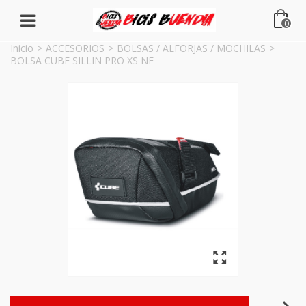
0
Inicio
>
ACCESORIOS
>
BOLSAS / ALFORJAS / MOCHILAS
>
BOLSA CUBE SILLIN PRO XS NE